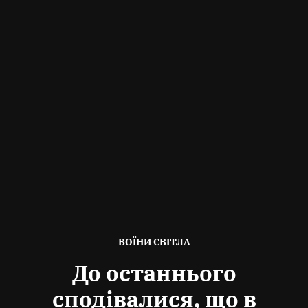
ОПУБЛІКОВАНО
ВОЇНИ СВІТЛА
В
До останнього
сподівалися, що в