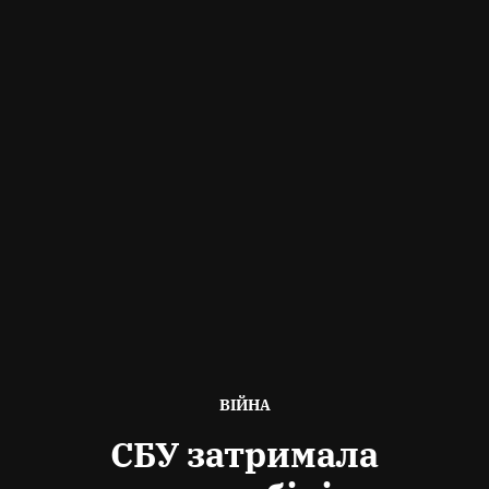
ОПУБЛІКОВАНО
ВІЙНА
В
СБУ затримала