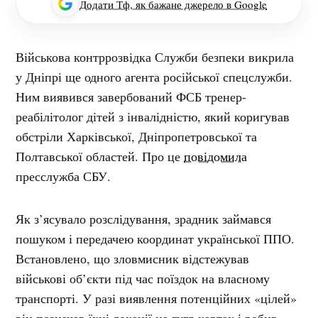
Додати Тф, як бажане джерело в Google
Військова контррозвідка Служби безпеки викрила
у Дніпрі ще одного агента російської спецслужби.
Ним виявився завербований ФСБ тренер-
реабілітолог дітей з інвалідністю, який коригував
обстріли Харківської, Дніпропетровської та
Полтавської областей. Про це
повідомила
пресслужба СБУ.
Як з’ясувало розслідування, зрадник займався
пошуком і передачею координат української ППО.
Встановлено, що зловмисник відстежував
військові об’єкти під час поїздок на власному
транспорті. У разі виявлення потенційних «цілей»
він позначав їхні локації на гугл-картах і робив