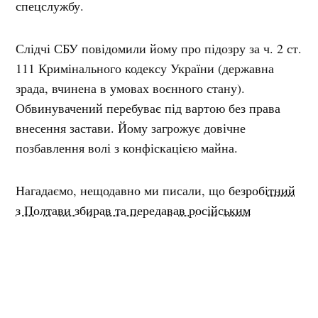
спецслужбу.
Слідчі СБУ повідомили йому про підозру за ч. 2 ст.
111 Кримінального кодексу України (державна
зрада, вчинена в умовах воєнного стану).
Обвинувачений перебуває під вартою без права
внесення застави. Йому загрожує довічне
позбавлення волі з конфіскацією майна.
Нагадаємо, нещодавно ми писали, що
безробітний
з Полтави збирав та передавав російським
спецслужбам інформацію про розташування
українських військових об’єктів
. Слідчі СБУ
вважають, що він шукав заробіток через телеграм-
канали, де й потрапив у поле зору представників
російських спецслужб.