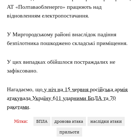
АТ «Полтаваобленерго» працюють над
відновленням електропостачання.
У Миргородському районі внаслідок падіння
безпілотника пошкоджено складські приміщення.
У цих випадках обійшлося постраждалих не
зафіксовано.
Нагадаємо, що
у ніч на 15 червня російська армія
атакувала Україну 611 ударними БпЛА та 70
ракетами.
Мітки:
БПЛА
дронова атака
наслідки атаки
прильоти