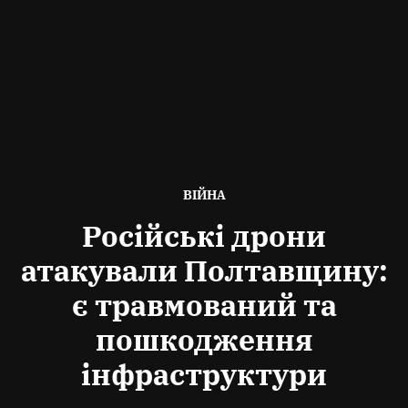
ОПУБЛІКОВАНО
ВІЙНА
В
Російські дрони
атакували Полтавщину:
є травмований та
пошкодження
інфраструктури