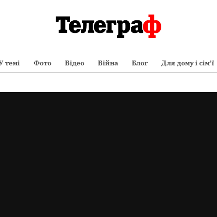
У темі
Фото
Відео
Війна
Блог
Для дому і сім’ї