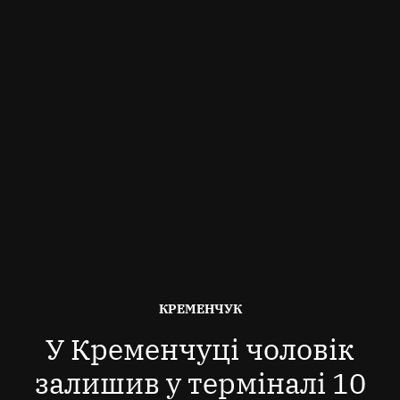
ОПУБЛІКОВАНО
КРЕМЕНЧУК
В
У Кременчуці чоловік
залишив у терміналі 10