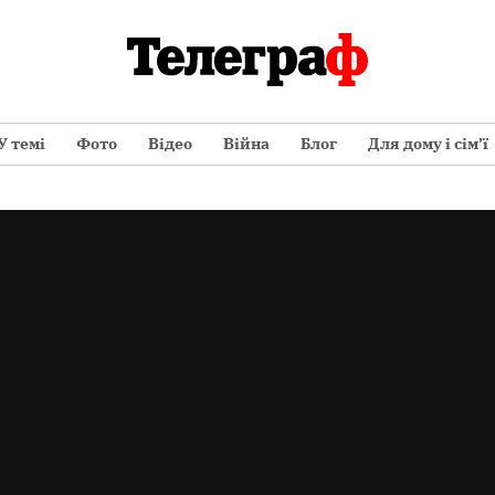
У темі
Фото
Відео
Війна
Блог
Для дому і сім’ї