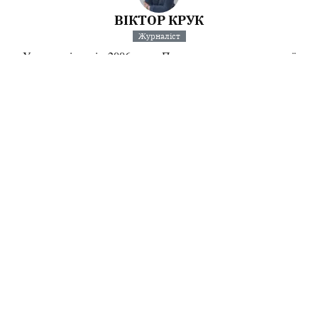
ВІКТОР КРУК
Журналіст
У журналістиці з 2006 року. Пишу на теми ветеранської
політики, соціального захисту, роботи органів місцевого
самоврядування....
Інші матеріали від Віктор Крук
Поділитися:
Запитати AI:
ChatGPT
Google AI
Не пропустіть важливе,
підпишіться на наші