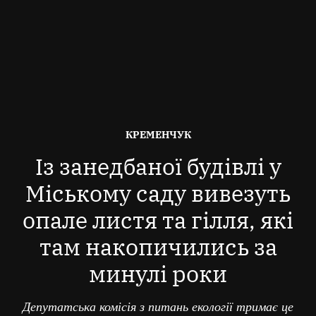
ОПУБЛІКОВАНО
КРЕМЕНЧУК
В
Із занедбаної будівлі у
Міському саду вивезуть
опале листя та гілля, які
там накопичились за
минулі роки
Депутатська комісія з питань екології тримає це