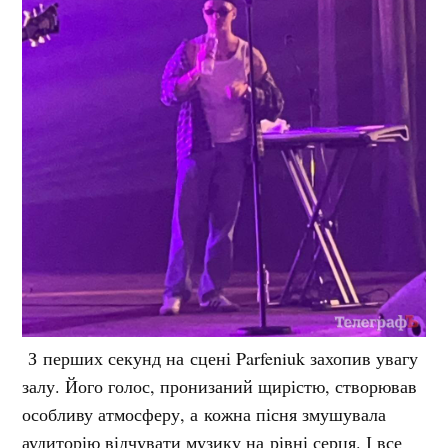
З перших секунд на сцені Parfeniuk захопив увагу
залу. Його голос, пронизаний щирістю, створював
особливу атмосферу, а кожна пісня змушувала
аудиторію відчувати музику на рівні серця.
І все