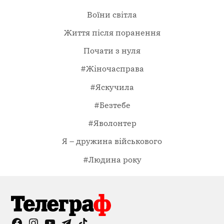
Воїни світла
Життя після поранення
Почати з нуля
#Жіночасправа
#Яскучила
#Безтебе
#Яволонтер
Я – дружина військового
#Людина року
Facebook
Instagram
YouTube
Telegram
TikTok