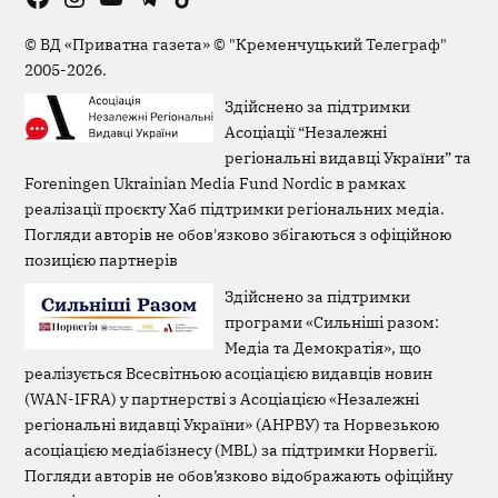
Viber
Page
©
ВД «Приватна газета»
©
"Кременчуцький Телеграф"
2005-2026.
Здійснено за підтримки
Асоціації “Незалежні
регіональні видавці України” та
Foreningen Ukrainian Media Fund Nordic в рамках
реалізації проєкту Хаб підтримки регіональних медіа.
Погляди авторів не обов'язково збігаються з офіційною
позицією партнерів
Здійснено за підтримки
програми «Сильніші разом:
Медіа та Демократія», що
реалізується Всесвітньою асоціацією видавців новин
(WAN-IFRA) у партнерстві з Асоціацією «Незалежні
регіональні видавці України» (АНРВУ) та Норвезькою
асоціацією медіабізнесу (MBL) за підтримки Норвегії.
Погляди авторів не обов’язково відображають офіційну