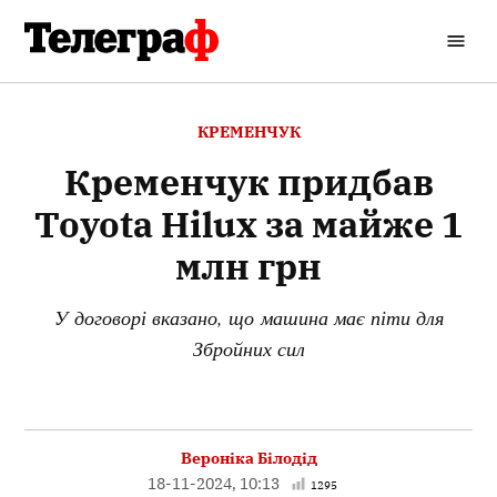
Перейти
до
Кременчуцький
вмісту
Телеграф
ОПУБЛІКОВАНО
КРЕМЕНЧУК
В
Кременчук придбав
Toyota Hilux за майже 1
млн грн
У договорі вказано, що машина має піти для
Збройних сил
Вероніка Білодід
18-11-2024, 10:13
1295