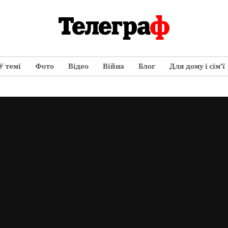
У темі
Фото
Відео
Війна
Блог
Для дому і сім’ї