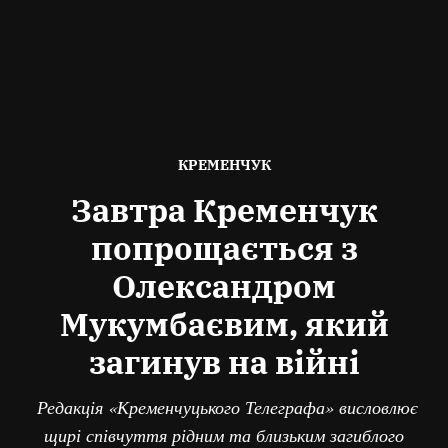
ОПУБЛІКОВАНО
КРЕМЕНЧУК
В
Завтра Кременчук
попрощається з
Олександром
Мукумбаєвим, який
загинув на війні
Редакція «Кременчуцького Телеграфа» висловлює
щирі співчуття рідним та близьким загиблого