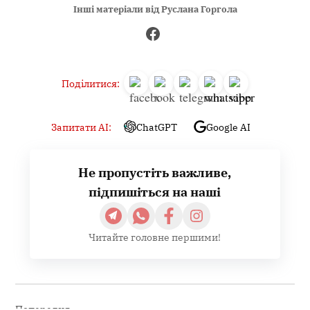
Інші матеріали від Руслана Горгола
Поділитися:
Запитати AI:
ChatGPT
Google AI
Не пропустіть важливе,
підпишіться на наші
Читайте головне першими!
Навігація
записів
Попередня