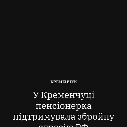
ОПУБЛІКОВАНО
КРЕМЕНЧУК
В
У Кременчуці
пенсіонерка
підтримувала збройну