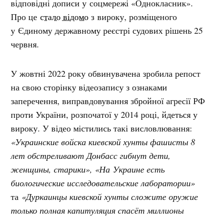
відповідні дописи у соцмережі «Однокласник».
Про це
стало відомо
з вироку, розміщеного
у Єдиному державному реєстрі судових рішень 25
червня.
У жовтні 2022 року обвинувачена зробила репост
на свою сторінку відеозапису з ознаками
заперечення, виправдовування збройної агресії РФ
проти України, розпочатої у 2014 році, йдеться у
вироку. У відео містились такі висловлювання:
«Украинские войска киевской хунты фашисты 8
лет обстреливают Донбасс гибнут дети,
женщины, старики», «На Украине есть
биологические исследовательские лаборатории»
та
«Дуркаинцы киевской хунты сложите оружие
только полная капитуляция спасёт миллионы