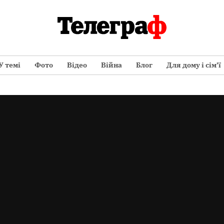
У темі
Фото
Відео
Війна
Блог
Для дому і сім’ї