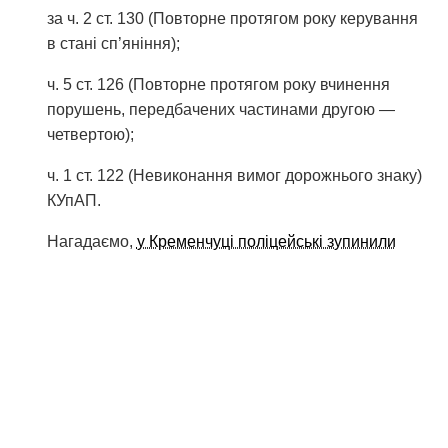
за ч. 2 ст. 130 (Повторне протягом року керування
в стані сп’яніння);
ч. 5 ст. 126 (Повторне протягом року вчинення
порушень, передбачених частинами другою —
четвертою);
ч. 1 ст. 122 (Невиконання вимог дорожнього знаку)
КУпАП.
Нагадаємо,
у Кременчуці поліцейські зупинили
навчальний автомобіль: за що заплатить штраф
інструктор
.
Джерело фото: Газета Місто
Мітки:
алкоголь
водій
пдр
поліція