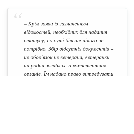
– Крім заяви із зазначенням
відомостей, необхідних для надання
статусу, по суті більше нічого не
потрібно. Збір відсутніх документів –
це обов’язок не ветерана, ветеранки
чи родин загиблих, а компетентних
органів. Їм надано право витребувати
повний пакет документів від
уповноважених органів або посадових
осіб,
– йдеться у повідомленні.
Електронний формат подачі заяви на встановлення
статусів ще доопрацьовується Мінветеранів