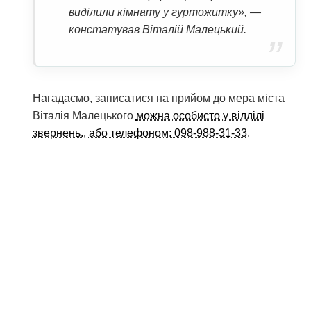
виділили кімнату у гуртожитку», —
констатував Віталій Малецький.
Нагадаємо, записатися на прийом до мера міста
Віталія Малецького
можна особисто у відділі
звернень., або телефоном: 098-988-31-33
.
Мітки:
Кременчук
міський голова
прийом громадян
РОКСОЛАНА ЖУКОВА