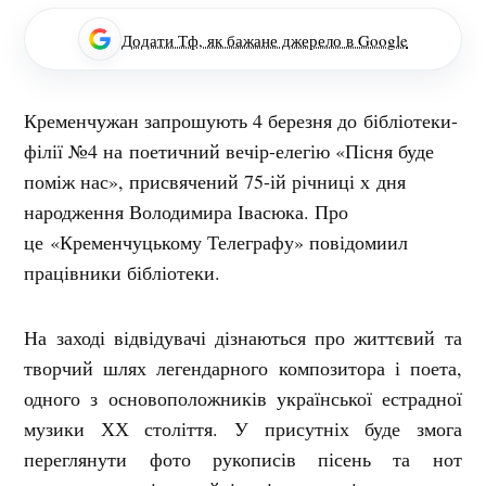
Додати Тф, як бажане джерело в Google
Кременчужан запрошують 4 березня до бібліотеки-
філії №4 на поетичний вечір-елегію «Пісня буде
поміж нас», присвячений 75-ій річниці х дня
народження Володимира Івасюка. Про
це «Кременчуцькому Телеграфу» повідомиил
працівники бібліотеки.
На заході відвідувачі дізнаються про життєвий та
творчий шлях легендарного композитора і поета,
одного з основоположників української естрадної
музики ХХ століття. У присутніх буде змога
переглянути фото рукописів пісень та нот