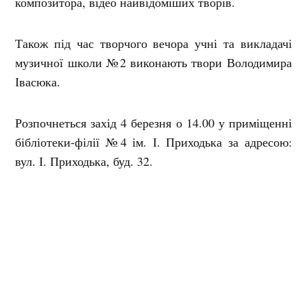
композитора, відео найвідоміших творів.
Також під час творчого вечора учні та викладачі
музичної школи №2 виконають твори Володимира
Івасюка.
Розпочнеться захід 4 березня о 14.00 у приміщенні
бібліотеки-філії №4 ім. І. Приходька за адресою:
вул. І. Приходька, буд. 32.
Вхід на захід вільний.
Мітки:
афіша
бібліотека-філія №4
захід
Кременчук
культура