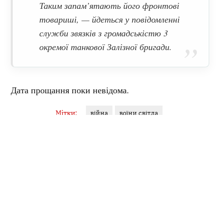
Таким запам’ятають його фронтові
товариші, — йдеться у повідомленні
служби звязків з громадськістю 3
окремої танкової Залізної бригади.
Дата прощання поки невідома.
Мітки:
війна
воїни світла
Поділитися:
Запитати AI:
ChatGPT
Google AI
Не пропустіть важливе,