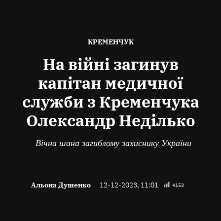
ОПУБЛІКОВАНО
КРЕМЕНЧУК
В
На війні загинув
капітан медичної
служби з Кременчука
Олександр Неділько
Вічна шана загиблому захиснику України
Альона Душенко
12-12-2023, 11:01
4153