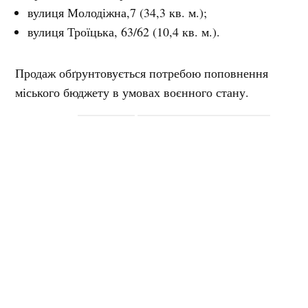
вулиця Молодіжна,7 (34,3 кв. м.);
вулиця Троїцька, 63/62 (10,4 кв. м.).
Продаж обґрунтовується потребою поповнення
міського бюджету в умовах воєнного стану.
Мітки:
виконком
Кременчуцька міська рада
приватизація
приміщення
продаж
ВІКТОР КРУК
Журналіст
У журналістиці з 2006 року. Пишу на теми ветеранської
політики, соціального захисту, роботи органів місцевого
самоврядування....