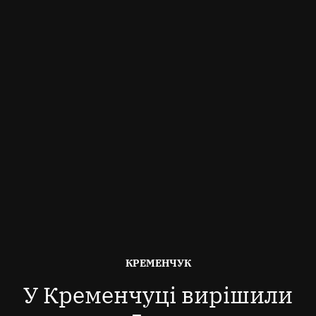
ОПУБЛІКОВАНО
КРЕМЕНЧУК
В
У Кременчуці вирішили