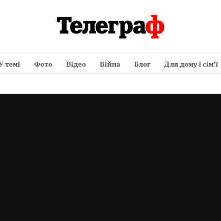
У темі
Фото
Відео
Війна
Блог
Для дому і сім’ї