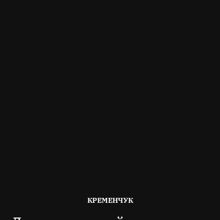
ОПУБЛІКОВАНО
КРЕМЕНЧУК
В