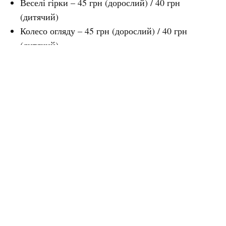
Веселі гірки – 45 грн (дорослий) / 40 грн
(дитячий)
Колесо огляду – 45 грн (дорослий) / 40 грн
(дитячий)
Вихор – 45 грн
Аерохокей – 40 грн
Рибалочка – 40 грн
Сігвей – 40 грн
Людина-павук – 35 грн
Батут «Джамп» – 35 грн
Паровозик на залізничній колії – 25 грн
Повільна річка – 25 грн
Карусель «Дзвіночок» – 25 грн
Кавові чашечки – 20 грн
Північне сяйво – 20 грн
Ромашка – 20 грн