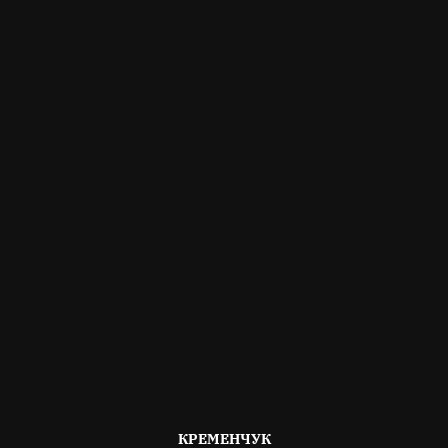
ОПУБЛІКОВАНО
КРЕМЕНЧУК