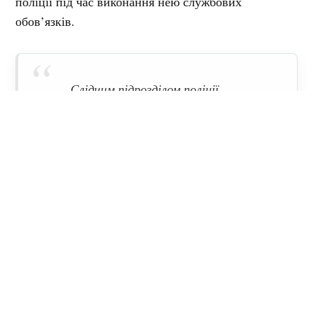
поліції під час виконання нею службових
обов’язків.
— Слідчим підрозділом поліції
встановлені очевидці та учасники
правопорушення. Наразі триває
комплекс необхідних оперативно-
розшукових і слідчих дій та
вирішується питання щодо
повідомлення правопорушникові про
підозру й обрання йому запобіжного
заходу, — повідомив заступник
начальника поліції Полтавщини Сергій
Рекун.