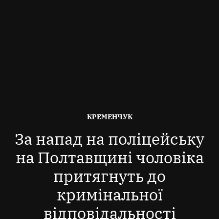
ОПУБЛІКОВАНО
КРЕМЕНЧУК
В
За напад на поліцейську
на Полтавщині чоловіка
притягнуть до
кримінальної
відповідальності