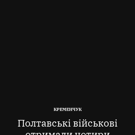
ОПУБЛІКОВАНО
КРЕМЕНЧУК
В
Полтавські військові
отримали чотири