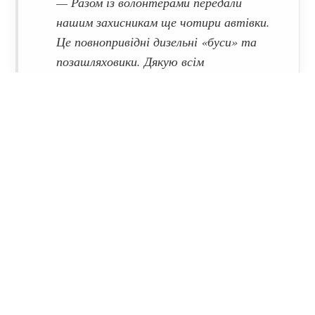
— Разом із волонтерами передали
нашим захисникам ще чотири автівки.
Це повнопривідні дизельні «буси» та
позашляховики. Дякую всім
небайдужим, які допомагають ЗСУ, —
розповів Дмитро Лунін, начальник
Полтавської ОВА.