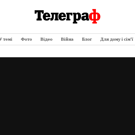
У темі
Фото
Відео
Війна
Блог
Для дому і сім’ї