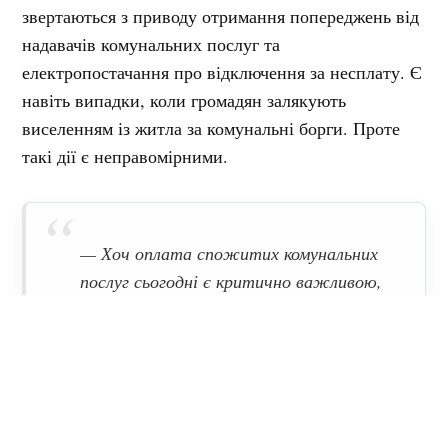
звертаються з приводу отримання попереджень від
надавачів комунальних послуг та
електропостачання про відключення за несплату. Є
навіть випадки, коли громадян залякують
виселенням із житла за комунальні борги. Проте
такі дії є неправомірними.
— Хоч оплата спожитих комунальних
послуг сьогодні є критично важливою,
і за першої ж можливості за них
варто сплатити, закликаємо надавачів
послуг не нехтувати законами України
та з розумінням ставитися до тих,
хто наразі не може оплачувати та