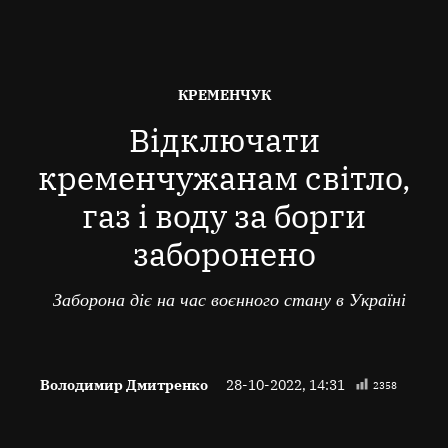
ОПУБЛІКОВАНО
КРЕМЕНЧУК
В
Відключати
кременчужанам світло,
газ і воду за борги
заборонено
Заборона діє на час воєнного стану в Україні
Володимир Дмитренко
28-10-2022, 14:31
2358