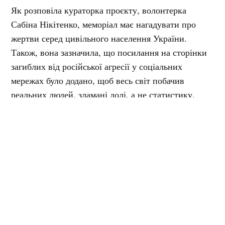
Як розповіла кураторка проєкту, волонтерка
Сабіна Нікітенко, меморіал має нагадувати про
жертви серед цивільного населення України.
Також, вона зазначила, що посилання на сторінки
загиблих від російської агресії у соціальних
мережах було додано, щоб весь світ побачив
реальних людей, зламані долі, а не статистику.
– За даними Управління Верховного
комісара ООН з прав людини на 20
червня 2022 вже зафіксовано 10 308
жертв серед цивільного населення
нашої країни. Але це не просто цифри,
це реальні люди – такі, як ми з вами.