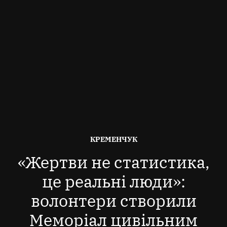
ОПУБЛІКОВАНО
КРЕМЕНЧУК
В
«Жертви не статистика,
це реальні люди»:
волонтери створили
Меморіал цивільним