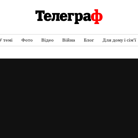
У темі
Фото
Відео
Війна
Блог
Для дому і сім’ї