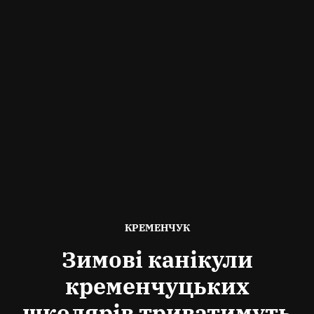
ОПУБЛІКОВАНО
КРЕМЕНЧУК
В
Зимові канікули
кременчуцьких
школярів триватимуть