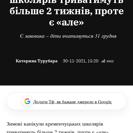
більше 2 тижнів, проте
є «але»
Є заковика – діти вчитимуться 31 грудня
Катерина Турубара
30-11-2021, 15:20
9963
Додати Тф, як бажане джерело в Google
Зимові канікули кременчуцьких школярів
триватимуть більше 2 тижнів, проте є «але».