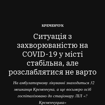
ОПУБЛІКОВАНО
КРЕМЕНЧУК
В
Ситуація з
захворюваністю на
COVID-19 у місті
стабільна, але
розслаблятися не варто
На амбулаторному лікуванні знаходиться 32
мешканця Кременчука, а ще восьмеро осіб
госпіталізовано до стаціонару ЛІЛ «?
Кременчуцька»