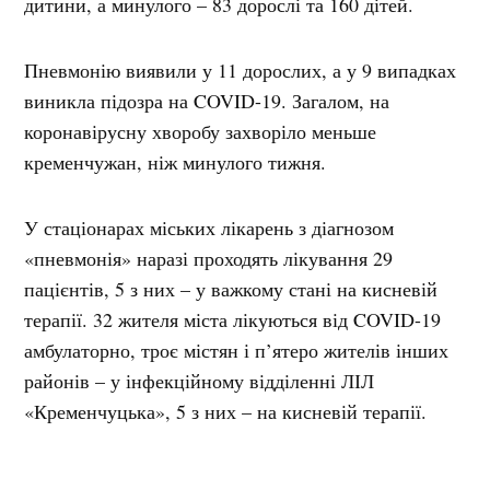
дитини, а минулого – 83 дорослі та 160 дітей.
Пневмонію виявили у 11 дорослих, а у 9 випадках
виникла підозра на COVID-19. Загалом, на
коронавірусну хворобу захворіло меньше
кременчужан, ніж минулого тижня.
У стаціонарах міських лікарень з діагнозом
«пневмонія» наразі проходять лікування 29
пацієнтів, 5 з них – у важкому стані на кисневій
терапії. 32 жителя міста лікуються від COVID-19
амбулаторно, троє містян і п’ятеро жителів інших
районів – у інфекційному відділенні ЛІЛ
«Кременчуцька», 5 з них – на кисневій терапії.
Ольга Усанова нагадала, що загалом по Україні