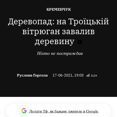
ОПУБЛІКОВАНО
КРЕМЕНЧУК
В
Деревопад: на Троїцькій
вітрюган завалив
деревину
Ніхто не постраждав
Руслана Горгола
17-06-2021, 19:03
3134
Додати Тф, як бажане джерело в Google