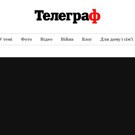
У темі
Фото
Відео
Війна
Блог
Для дому і сім’ї