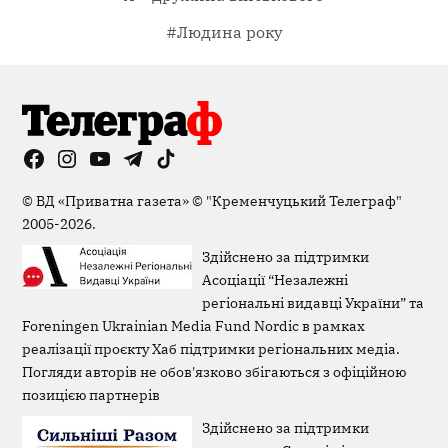
#Людина року
Facebook
Instagram
YouTube
Telegram
TikTok
Viber
Page
©
ВД «Приватна газета»
©
"Кременчуцький Телеграф"
2005-2026.
Здійснено за підтримки
Асоціації “Незалежні
регіональні видавці України” та
Foreningen Ukrainian Media Fund Nordic в рамках
реалізації проєкту Хаб підтримки регіональних медіа.
Погляди авторів не обов'язково збігаються з офіційною
позицією партнерів
Здійснено за підтримки