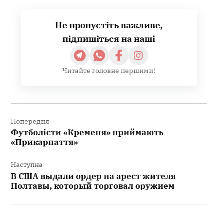
Не пропустіть важливе,
підпишіться на наші
Читайте головне першими!
Навігація
записів
Попередня
Футболісти «Кременя» приймають
«Прикарпаття»
Наступна
В США выдали ордер на арест жителя
Полтавы, который торговал оружием