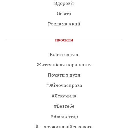
Здоров’я
Освіта
Реклама-акції
ПРОЄКТИ
Воїни світла
Життя після поранення
Почати з нуля
#Жіночасправа
#Яскучила
#Безтебе
#Яволонтер
Я – дружина військового