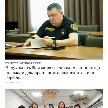
ГРОШІ
,
ТОП НОВИНА
,
ТФ У ТЕМІ
Нерухомість біля моря за скромною ціною: що
показали декларації полтавського митника
Горбова
(1)
31-07-2026, 18:02