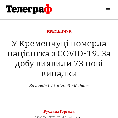
Перейти
до
Кременчуцький
вмісту
Телеграф
ОПУБЛІКОВАНО
КРЕМЕНЧУК
В
У Кременчуці померла
пацієнтка з COVID-19. За
добу виявили 73 нові
випадки
Захворів і 15-річний підліток
Руслана Горгола
10-10-2020, 21:44
9496