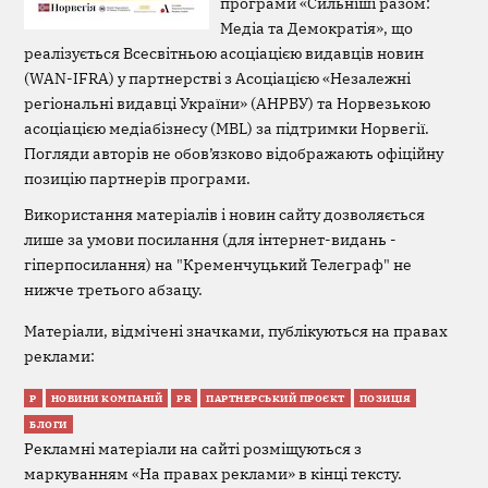
програми «Сильніші разом:
Медіа та Демократія», що
реалізується Всесвітньою асоціацією видавців новин
(WAN-IFRA) у партнерстві з Асоціацією «Незалежні
регіональні видавці України» (АНРВУ) та Норвезькою
асоціацією медіабізнесу (MBL) за підтримки Норвегії.
Погляди авторів не обов’язково відображають офіційну
позицію партнерів програми.
Використання матеріалів і новин сайту дозволяється
лише за умови посилання (для інтернет-видань -
гіперпосилання) на "Кременчуцький Телеграф" не
нижче третього абзацу.
Матеріали, відмічені значками, публікуються на правах
реклами:
Р
НОВИНИ КОМПАНІЙ
PR
ПАРТНЕРСЬКИЙ ПРОЄКТ
ПОЗИЦІЯ
БЛОГИ
Рекламні матеріали на сайті розміщуються з
маркуванням «На правах реклами» в кінці тексту.