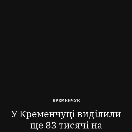
ОПУБЛІКОВАНО
КРЕМЕНЧУК
В
У Кременчуці виділили
ще 83 тисячі на