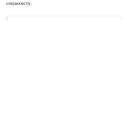
соцзахисту.
У Кременчуці купили 600 проднаборів
за рахунок зарплат чиновників
Джерело фото: Пресслужба мерії Кременчука
Мітки:
карантин
пайки
продукти
Поділитися:
Запитати AI:
ChatGPT
Google AI