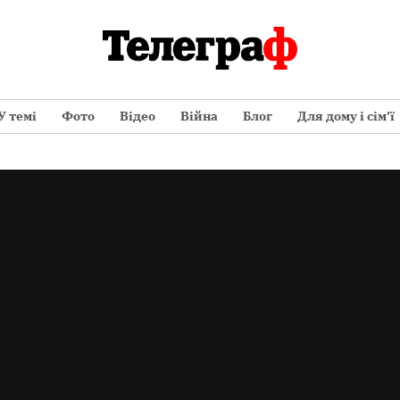
У темі
Фото
Відео
Війна
Блог
Для дому і сім’ї