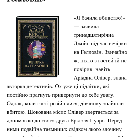
«Я бачила вбивство!»
— заявила
тринадцятирічна
Джойс під час вечірки
на Гелловін. Звичайно
ж, ніхто з гостей їй не
повірив, навіть
Аріадна Олівер, знана
авторка детективів. Ох уже ці підлітки, які
постійно прагнуть привернути до себе увагу.
Однак, коли гості розійшлися, дівчинку знайшли
вбитою. Шокована місис Олівер звертається за
допомогою до свого друга Еркюля Пуаро. Перед
ними подвійна таємниця: свідком якого злочину