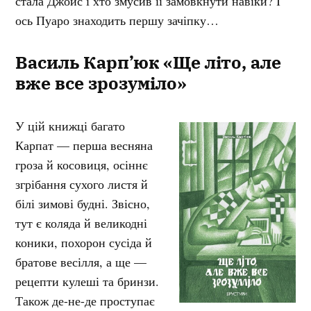
стала Джойс і хто змусив її замовкнути навіки? І
ось Пуаро знаходить першу зачіпку…
Василь Карп’юк «Ще літо, але
вже все зрозуміло»
У цій книжці багато
Карпат — перша весняна
гроза й косовиця, осіннє
згрібання сухого листя й
білі зимові будні. Звісно,
тут є коляда й великодні
коники, похорон сусіда й
братове весілля, а ще —
рецепти кулеші та бринзи.
Також де-не-де проступає