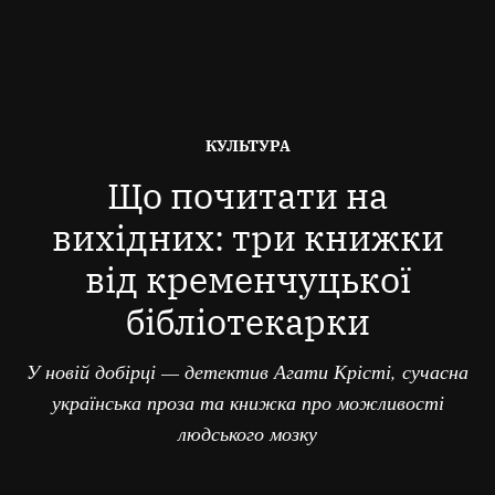
ОПУБЛІКОВАНО
КУЛЬТУРА
В
Що почитати на
вихідних: три книжки
від кременчуцької
бібліотекарки
У новій добірці — детектив Агати Крісті, сучасна
українська проза та книжка про можливості
людського мозку