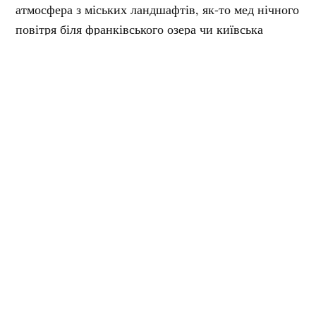
атмосфера з міських ландшафтів, як-то мед нічного
повітря біля франківського озера чи київська
мжичка.
Це зворушлива оповідь про бентежне розставання
з дитинством, юністю й малою батьківщиною, яка
переживає ліричний герой, входячи в стан, коли
«ще літо, але вже все зрозуміло».
Девід Іглмен «Секрет
нейропластичності. Як мозок
адаптується до нових
викликів»
Чому нам пощастило, що
ми народилися з