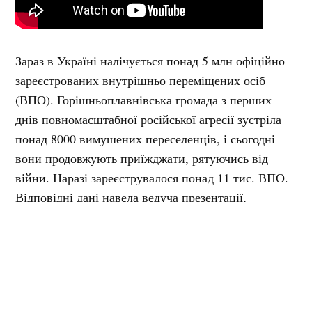
Зараз в Україні налічується понад 5 млн офіційно
зареєстрованих внутрішньо переміщених осіб
(ВПО). Горішньоплавнівська громада з перших
днів повномасштабної російської агресії зустріла
понад 8000 вимушених переселенців, і сьогодні
вони продовжують приїжджати, рятуючись від
війни. Наразі зареєструвалося понад 11 тис. ВПО.
Відповідні дані навела ведуча презентації,
редакторка радіо «Кварцит» Юля Ніка.
«Міська адміністрація, місцеві
мешканці та волонтери разом