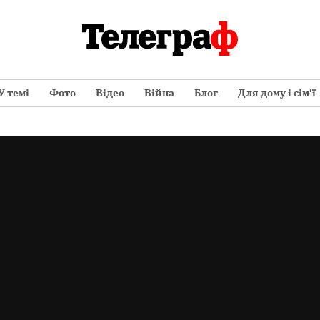
У темі
Фото
Відео
Війна
Блог
Для дому і сім’ї