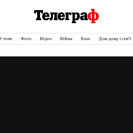
У темі
Фото
Відео
Війна
Блог
Для дому і сім’ї