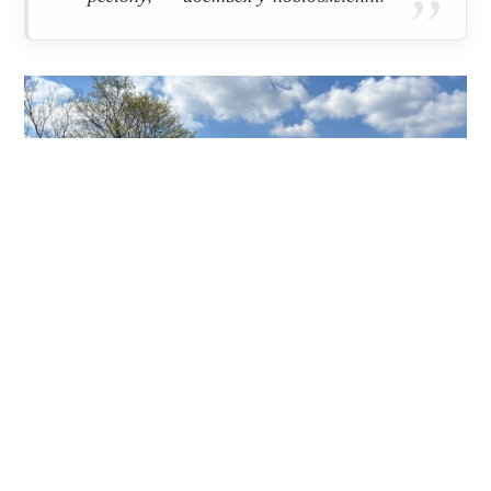
Нагадаємо, наприкінці березня ми писали, що
на
Полтавщині стартував сезон ремонту місцевих
доріг
. Серед чотирьох громад Кременчуцького