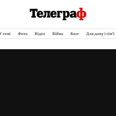
У темі
Фото
Відео
Війна
Блог
Для дому і сім’ї