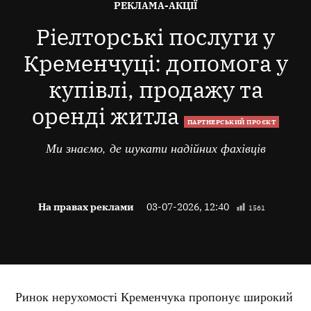
ОПУБЛІКОВАНО
РЕКЛАМА-АКЦІЇ
В
Ріелторські послуги у
Кременчуці: допомога у
купівлі, продажу та
оренді житла
ПАРТНЕРСЬКИЙ ПРОЄКТ
Ми знаємо, де шукати надійних фахівців
На правах реклами
03-07-2026, 12:40
1561
Ринок нерухомості Кременчука пропонує широкий