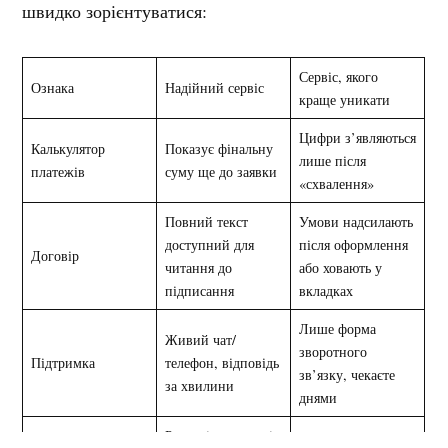
швидко зорієнтуватися:
Сервіс, якого
Ознака
Надійний сервіс
краще уникати
Цифри з’являються
Калькулятор
Показує фінальну
лише після
платежів
суму ще до заявки
«схвалення»
Повний текст
Умови надсилають
доступний для
після оформлення
Договір
читання до
або ховають у
підписання
вкладках
Лише форма
Живий чат/
зворотного
Підтримка
телефон, відповідь
зв’язку, чекаєте
за хвилини
днями
Реальні коментарі з
Лише позитив на