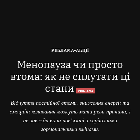
ОПУБЛІКОВАНО
РЕКЛАМА-АКЦІЇ
В
Менопауза чи просто
втома: як не сплутати ці
стани
РЕКЛАМА
Відчуття постійної втоми, зниження енергії та
емоційні коливання можуть мати різні причини, і
не завжди вони пов’язані з серйозними
гормональними змінами.