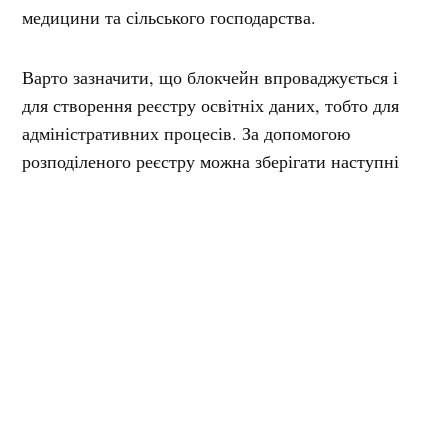
медицини та сільського господарства.
Варто зазначити, що блокчейн впроваджується і
для створення реєстру освітніх даних, тобто для
адміністративних процесів. За допомогою
розподіленого реєстру можна зберігати наступні
документи:
атестати;
сертифікати;
дипломи тощо.
Блокчейн-технології мають незмінну природу, тому
підробка таких документів неможлива. Навіть за
втрати паперових аналогів інформація