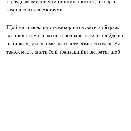
і в будь-якому інвестиційному рішенні, не варто
захоплюватися емоціями.
Щоб мати можливість використовувати арбітраж,
ви повинні мати активні облікові записи трейдерів
на біржах, між якими ви хочете обмінюватися. Ви
також маєте знати їхні транзакційні витрати, щоб
комісії, які стягують платформи, не з’їдали
жодного прибутку. Також важлива швидкість
операції та час, необхідний для переказу коштів.
Може виявитись, що при пересиланні
криптовалюти з однієї біржі на іншу ціни в пункті
призначення вже скориговані й трейдер від них
нічого не виграє. Тільки після врахування всіх
перерахованих вище факторів і сухого розрахунку
потенційного прибутку можна приймати рішення