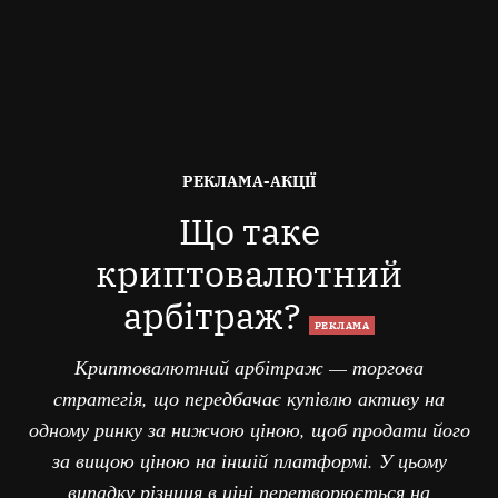
ОПУБЛІКОВАНО
РЕКЛАМА-АКЦІЇ
В
Що таке
криптовалютний
арбітраж?
РЕКЛАМА
Криптовалютний арбітраж — торгова
стратегія, що передбачає купівлю активу на
одному ринку за нижчою ціною, щоб продати його
за вищою ціною на іншій платформі. У цьому
випадку різниця в ціні перетворюється на