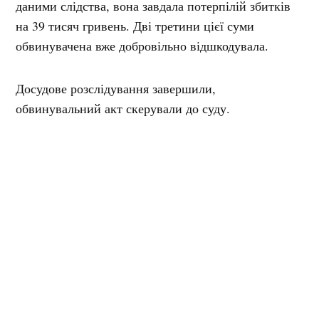
даними слідства, вона завдала потерпілій збитків
на 39 тисяч гривень. Дві третини цієї суми
обвинувачена вже добровільно відшкодувала.
Досудове розслідування завершили,
обвинувальний акт скерували до суду.
Поліція закликає громадян не довіряти людям, які
пропонують за гроші «зняти порчу», «очистити від
негативної енергії» чи іншим способом розв’язати
життєві проблеми. Якщо ви стали жертвою
подібного шахрайства або володієте інформацією
про такі факти, повідомте про це правоохоронців.
Мітки:
гадалка
шахрайство