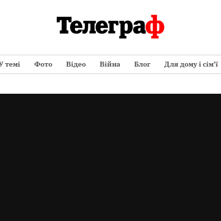
У темі
Фото
Відео
Війна
Блог
Для дому і сім’ї