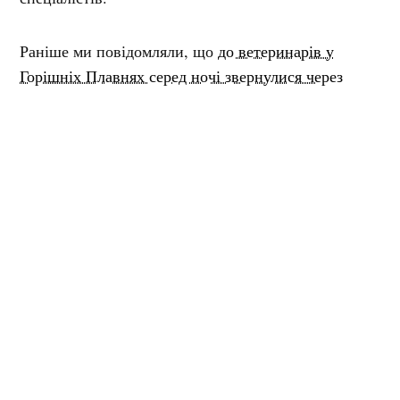
Раніше ми повідомляли, що
до ветеринарів у
Горішніх Плавнях серед ночі звернулися через
поранену косулю, яку знайшли у тяжкому стані.
Мітки:
дикі тварини
допомога
косуля
Поділитися:
Запитати AI:
ChatGPT
Google AI
Не пропустіть важливе,
підпишіться на наші