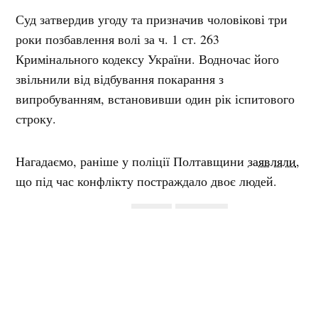
Суд затвердив угоду та призначив чоловікові три
роки позбавлення волі за ч. 1 ст. 263
Кримінального кодексу України. Водночас його
звільнили від відбування покарання з
випробуванням, встановивши один рік іспитового
строку.
Нагадаємо, раніше у поліції Полтавщини
заявляли
,
що під час конфлікту постраждало двоє людей.
Мітки:
вирок
пістолет
Поділитися:
Запитати AI:
ChatGPT
Google AI